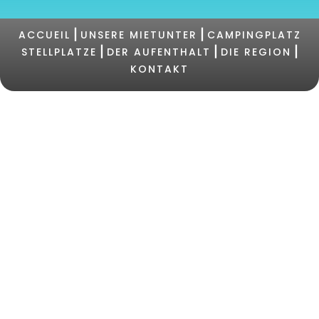
|
|
ACCUEIL
UNSERE MIETUNTER
CAMPINGPLATZ
|
|
|
STELLPLATZE
DER AUFENTHALT
DIE REGION
KONTAKT
©2021 Campingplatz PERTAMINA |
+33 (0)4 95 73
05 47